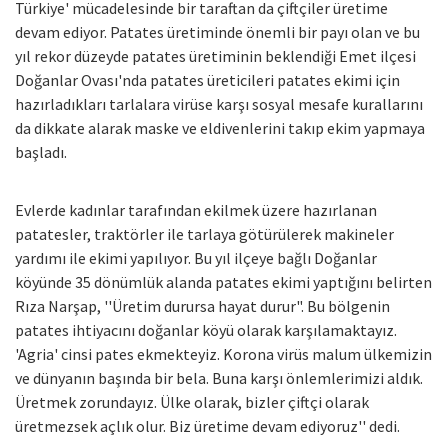
Türkiye' mücadelesinde bir taraftan da çiftçiler üretime
devam ediyor. Patates üretiminde önemli bir payı olan ve bu
yıl rekor düzeyde patates üretiminin beklendiği Emet ilçesi
Doğanlar Ovası'nda patates üreticileri patates ekimi için
hazırladıkları tarlalara virüse karşı sosyal mesafe kurallarını
da dikkate alarak maske ve eldivenlerini takıp ekim yapmaya
başladı.
Evlerde kadınlar tarafından ekilmek üzere hazırlanan
patatesler, traktörler ile tarlaya götürülerek makineler
yardımı ile ekimi yapılıyor. Bu yıl ilçeye bağlı Doğanlar
köyünde 35 dönümlük alanda patates ekimi yaptığını belirten
Rıza Narşap, ''Üretim durursa hayat durur". Bu bölgenin
patates ihtiyacını doğanlar köyü olarak karşılamaktayız.
'Agria' cinsi pates ekmekteyiz. Korona virüs malum ülkemizin
ve dünyanın başında bir bela. Buna karşı önlemlerimizi aldık.
Üretmek zorundayız. Ülke olarak, bizler çiftçi olarak
üretmezsek açlık olur. Biz üretime devam ediyoruz'' dedi.