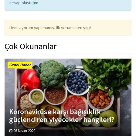
hesap
oluşturun.
Henüz yorum yapılmamış. İlk yorumu sen yap!
Çok Okunanlar
Genel Haber
Koronavirüse karşı bağışıklık
güçlendiren yiyecekler hangileri?
06 Nisan 2020