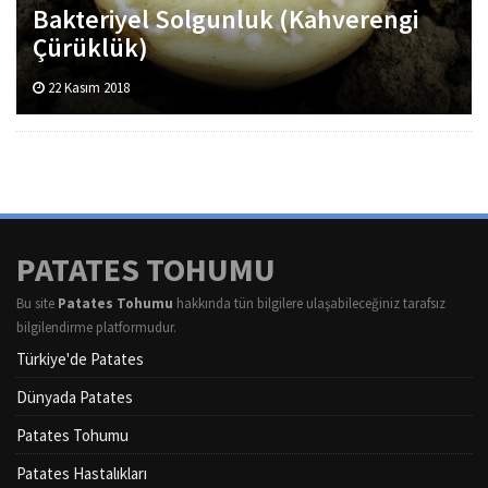
Bakteriyel Solgunluk (Kahverengi
Çürüklük)
22 Kasım 2018
PATATES TOHUMU
Bu site
Patates Tohumu
hakkında tün bilgilere ulaşabileceğiniz tarafsız
bilgilendirme platformudur.
Türkiye'de Patates
Dünyada Patates
Patates Tohumu
Patates Hastalıkları