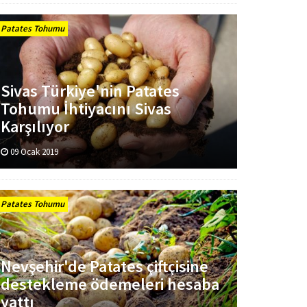
Patates Tohumu
Sivas Türkiye'nin Patates
Tohumu İhtiyacını Sivas
Karşılıyor
09 Ocak 2019
Patates Tohumu
Nevşehir'de Patates çiftçisine
destekleme ödemeleri hesaba
yattı