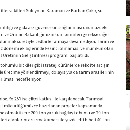
 Milletvekilleri Süleyman Karaman ve Burhan Çakır, şu
vamlılığı ve gıda arz güvencesini sağlanması önümüzdeki
ım ve Orman Bakanlığımızın tüm birimleri gerekse diğer
ulunmak suretiyle tedbirler almaya devam ediyor. Tarım ve
z dönemi ekilişlerinde kesinti olmaması ve mümkün olan
el Üretimin Geliştirilmesi programı başlatıldı.
 tohumlu bitkiler gibi stratejik ürünlerde rekolte artışını
 üretime yönlendirmeyi, dolayısıyla da tarım arazilerinin
ırılması hedefleniyor.
e, % 25'i ise çiftçi katkısı ile karşılanacak. Tarımsal
 il müdürlüğümüzce hazırlanan projeler kapsamında
hibe olmak üzere 200 ton yazlık buğday tohumu ve 20 ton
eri alanlarını artırmak amacı ile yüzde elli hibeli 40 ton