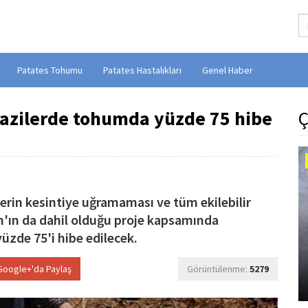
Patates Tohumu
Patates Hastalıkları
Genel Haber
razilerde tohumda yüzde 75 hibe
Ç
şlerin kesintiye uğramaması ve tüm ekilebilir
an'ın da dahil olduğu proje kapsamında
yüzde 75'i hibe edilecek.
oogle+'da Paylaş
Görüntülenme:
5279