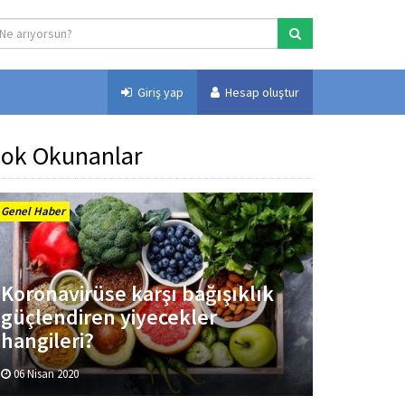
Giriş yap
Hesap oluştur
ok Okunanlar
Genel Haber
Koronavirüse karşı bağışıklık
güçlendiren yiyecekler
hangileri?
06 Nisan 2020