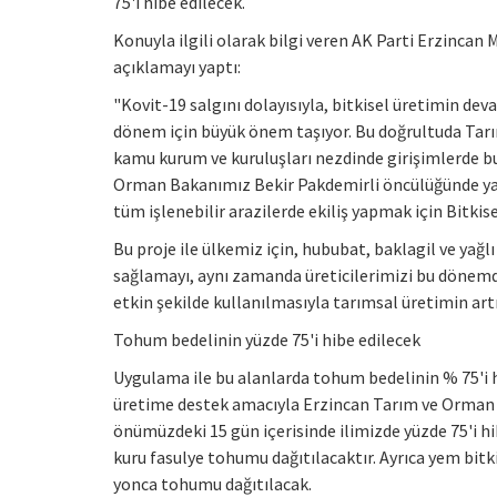
75'i hibe edilecek.
Konuyla ilgili olarak bilgi veren AK Parti Erzincan
açıklamayı yaptı:
"Kovit-19 salgını dolayısıyla, bitkisel üretimin de
dönem için büyük önem taşıyor. Bu doğrultuda Tar
kamu kurum ve kuruluşları nezdinde girişimlerde b
Orman Bakanımız Bekir Pakdemirli öncülüğünde ya
tüm işlenebilir arazilerde ekiliş yapmak için Bitkis
Bu proje ile ülkemiz için, hububat, baklagil ve yağlı
sağlamayı, aynı zamanda üreticilerimizi bu dönemde
etkin şekilde kullanılmasıyla tarımsal üretimin art
Tohum bedelinin yüzde 75'i hibe edilecek
Uygulama ile bu alanlarda tohum bedelinin % 75'i hib
üretime destek amacıyla Erzincan Tarım ve Orman
önümüzdeki 15 gün içerisinde ilimizde yüzde 75'i 
kuru fasulye tohumu dağıtılacaktır. Ayrıca yem bitkil
yonca tohumu dağıtılacak.