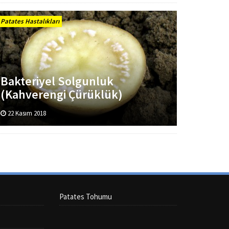
Patates Hastalıkları
Bakteriyel Solgunluk
(Kahverengi Çürüklük)
22 Kasım 2018
Patates Tohumu