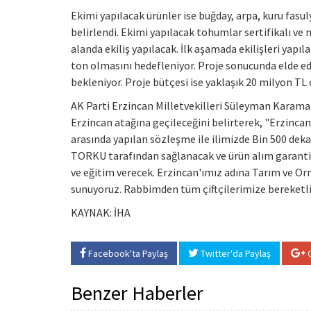
Ekimi yapılacak ürünler ise buğday, arpa, kuru fasul
belirlendi. Ekimi yapılacak tohumlar sertifikalı ve
alanda ekiliş yapılacak. İlk aşamada ekilişleri yapı
ton olmasını hedefleniyor. Proje sonucunda elde ed
bekleniyor. Proje bütçesi ise yaklaşık 20 milyon TL 
AK Parti Erzincan Milletvekilleri Süleyman Karama
Erzincan atağına geçileceğini belirterek, "Erzinca
arasında yapılan sözleşme ile ilimizde Bin 500 dek
TORKU tarafından sağlanacak ve ürün alım garantisi
ve eğitim verecek. Erzincan'ımız adına Tarım ve O
sunuyoruz. Rabbimden tüm çiftçilerimize bereketli b
KAYNAK: İHA
Facebook'ta Paylaş
Twitter'da Paylaş
G
Benzer Haberler