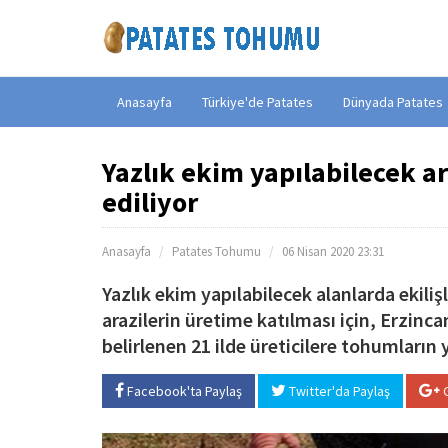
Anasayfa
Türkiye'de Patates
Dünyada Patates
Yazlık ekim yapılabilecek a
ediliyor
Anasayfa
Patates Tohumu
06 Nisan 2020 23:31
Yazlık ekim yapılabilecek alanlarda ekili
arazilerin üretime katılması için, Erzinc
belirlenen 21 ilde üreticilere tohumların 
Facebook'ta Paylaş
Twitter'da Paylaş
G