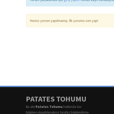
Henüz yorum yapılmamış. İlk yorumu sen yap!
PATATES TOHUMU
Bu site
Patates Tohumu
hakkında tün
bilgilere ulaşabileceğiniz tarafsız bilgilendirme