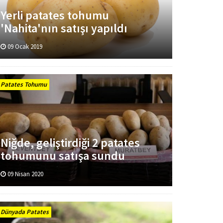
Yerli patates tohumu
'Nahita'nın satışı yapıldı
09 Ocak 2019
Patates Tohumu
Niğde, geliştirdiği 2 patates
tohumunu satışa sundu
09 Nisan 2020
Dünyada Patates