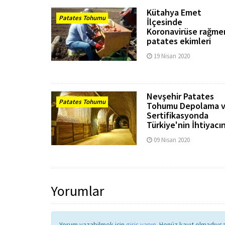
Kütahya Emet
Patates Tohumu
İlçesinde
Koronavirüse rağme
patates ekimleri
sürüyor.
19 Nisan 2020
Nevşehir Patates
Patates Tohumu
Tohumu Depolama 
Sertifikasyonda
Türkiye'nin İhtiyacın
Karşılıyor
09 Nisan 2020
Yorumlar
Yorum yazabilmek için
giriş yapın
. Henüz kayıt olmadıys