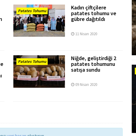
Kadın çiftçilere
Patates Tohumu
patates tohumu ve
n
gübre dağıtıldı
11 Nisan 2020
Niğde, geliştirdiği 2
Patates Tohumu
ve
patates tohumunu
satışa sundu
ı
09 Nisan 2020
anız
yeni hesap
oluşturun.