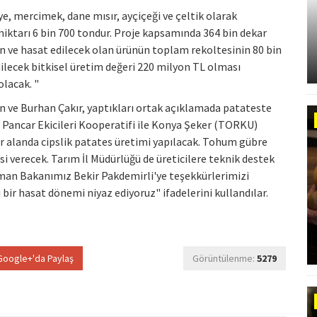
ye, mercimek, dane mısır, ayçiçeği ve çeltik olarak
 miktarı 6 bin 700 tondur. Proje kapsamında 364 bin dekar
lan ve hasat edilecek olan ürünün toplam rekoltesinin 80 bin
ilecek bitkisel üretim değeri 220 milyon TL olması
olacak. "
n ve Burhan Çakır, yaptıkları ortak açıklamada patateste
n Pancar Ekicileri Kooperatifi ile Konya Şeker (TORKU)
ar alanda cipslik patates üretimi yapılacak. Tohum gübre
 verecek. Tarım İl Müdürlüğü de üreticilere teknik destek
rman Bakanımız Bekir Pakdemirli'ye teşekkürlerimizi
ir hasat dönemi niyaz ediyoruz" ifadelerini kullandılar.
oogle+'da Paylaş
Görüntülenme:
5279